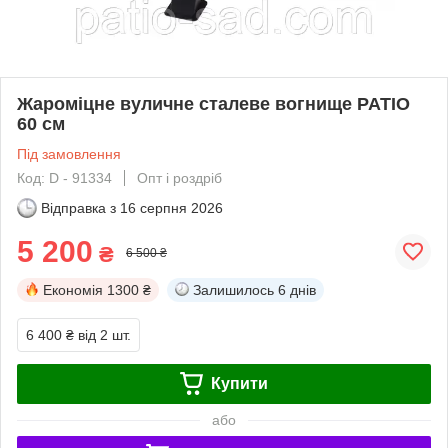
Жароміцне вуличне сталеве вогнище PATIO
60 см
Під замовлення
Код: D - 91334
Опт і роздріб
Відправка з
16 серпня 2026
5 200
₴
6 500 ₴
Економія
1300 ₴
Залишилось
6 днів
6 400 ₴
від 2 шт.
Купити
або