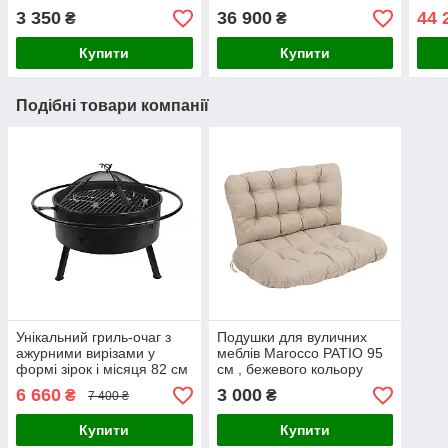
функцією коптильні
скла
3 350
36 900
44 
₴
₴
Купити
Купити
Подібні товари компанії
Унікальний гриль-очаг з
Подушки для вуличних
ажурними вирізами у
меблів Marocco PATIO 95
формі зірок і місяця 82 см
см , бежевого кольору
6 660
3 000
₴
₴
7 400 ₴
Купити
Купити