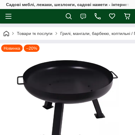
Садові меблі, лежаки, шезлонги, садові намети - інтернет-м
Товари тк послуги
Грилі, мангали, барбекю, коптильні /
Новинка
–20%