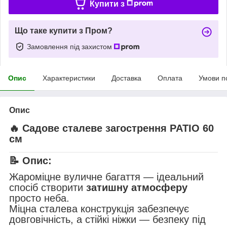
Купити з
Що таке купити з Пром?
Замовлення під захистом
Опис
Характеристики
Доставка
Оплата
Умови п
Опис
🔥
Садове сталеве загострення PATIO 60
см
📝
Опис:
Жароміцне вуличне багаття — ідеальний
спосіб створити
затишну атмосферу
просто неба.
Міцна сталева конструкція забезпечує
довговічність, а стійкі ніжки — безпеку під