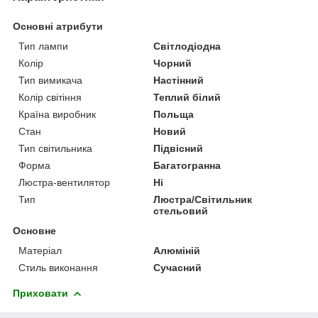
Основні атрибути
Тип лампи
Світлодіодна
Колір
Чорний
Тип вимикача
Настінний
Колір світіння
Теплий білий
Країна виробник
Польща
Стан
Новий
Тип світильника
Підвісний
Форма
Багатогранна
Люстра-вентилятор
Ні
Тип
Люстра/Світильник
стельовий
Основне
Матеріал
Алюміній
Стиль виконання
Сучасний
Приховати