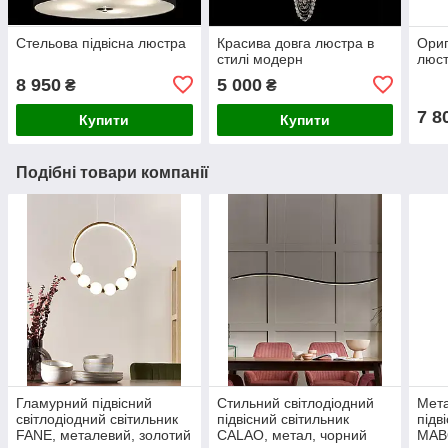
Стельова підвісна люстра
Красива довга люстра в
Ориг
стилі модерн
люс
8 950
5 000
₴
₴
7 8
Купити
Купити
Подібні товари компанії
Гламурний підвісний
Стильний світлодіодний
Мета
світлодіодний світильник
підвісний світильник
підв
FANE, металевий, золотий
CALAO, метал, чорний
MAB