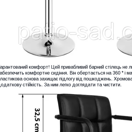
арантований комфорт! Цей привабливий барний стілець не ли
абезпечить комфортне сидіння. Він обертається на 360 ° і м
ластикова основа захищає підлогу від пошкоджень. Хромован
одаткову стійкість. За ним легко доглядати та чистити.