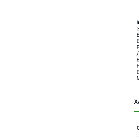
З
В
В
Р
Д
В
Н
В
М
Х