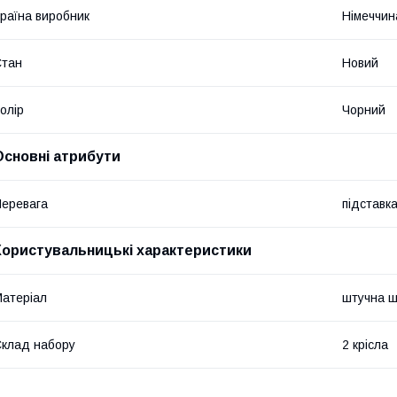
раїна виробник
Німеччин
Стан
Новий
олір
Чорний
Основні атрибути
еревага
підставка
Користувальницькі характеристики
атеріал
штучна ш
клад набору
2 крісла