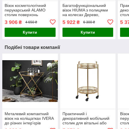
Візок косметологічний
Багатофункціональний
Прак
перукарський ALAMO
візок HIUMA з полицями
деко
столик поверхонь
на колесах Дерево,
стол
пересувний для салону
Чорний колір
офіс
3 906
5 922
5 3
₴
₴
4 650 ₴
6 300 ₴
краси
Купити
Купити
Подібні товари компанії
Металевий компактний
Практичний і
Візо
візок на коліщатках IVERA
декоративний мобільний
пер
до різних інтер'єрів
столик для вітальні або
стол
офісу FARLEY Золотий
пере