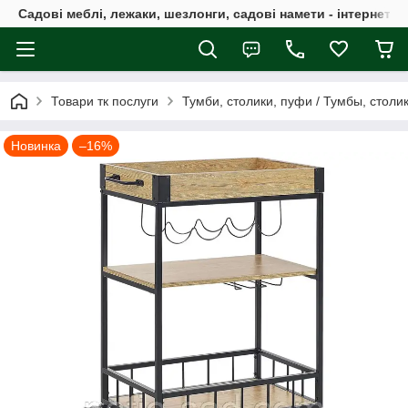
Садові меблі, лежаки, шезлонги, садові намети - інтернет-м
Товари тк послуги
Тумби, столики, пуфи / Тумбы, столи
Новинка
–16%