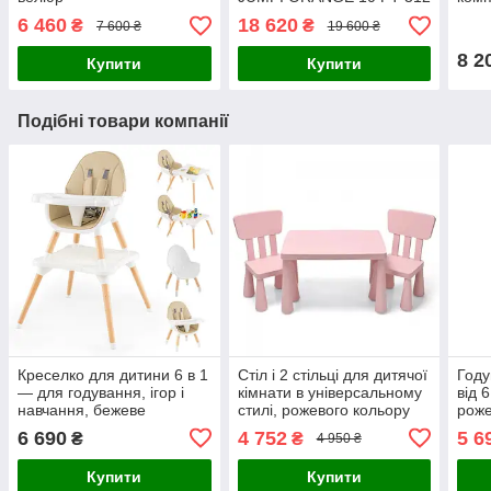
см. + подарунок!
6 460
18 620
₴
₴
7 600 ₴
19 600 ₴
8 2
Купити
Купити
Подібні товари компанії
Креселко для дитини 6 в 1
Стіл і 2 стільці для дитячої
Году
— для годування, ігор і
кімнати в універсальному
від 
навчання, бежеве
стилі, рожевого кольору
роже
6 690
4 752
5 6
₴
₴
4 950 ₴
Купити
Купити