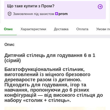
Що таке купити з Пром?
Замовлення під захистом
Опис
Характеристики
Доставка
Оплата
Умови п
Опис
Дитячий стілець для годування 6 в 1
(сірий)
Багатофункціональний стільчик,
виготовлений із міцного
брезового
дерева
росте разом із дитиною.
Підходить для годування, ігор та
навчання, пропонуючи до
6 різних
конфігурацій
— від високого стільця до
набору «столик + стілець».