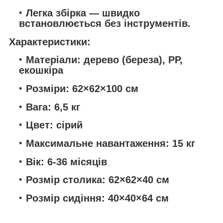
Легка збірка
— швидко
встановлюється без інструментів.
Характеристики:
Матеріали:
дерево (береза), PP,
екошкіра
Розміри:
62×62×100 см
Вага:
6,5 кг
Цвет:
сірий
Максимальне навантаження:
15 кг
Вік:
6-36 місяців
Розмір столика:
62×62×40 см
Розмір сидіння:
40×40×64 см