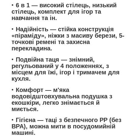
6 в 1
— високий стілець, низький
стілець, комплект для ігор та
навчання та ін.
Надійність
— стійка конструкція
«піраміду», ніжки з масиву берези, 5-
точкові ремені та захисна
перекладина.
Подвійна таця
— знімний,
регульований у 4 положеннях, з
місцем для їжі, ігор і тримачем для
кухля.
Комфорт
— м'яка
водовідштовхувальна подушка з
екошкіри, легко знімається й
миється.
Гігієна
— таці з безпечного PP (без
BPA), можна мити в посудомийній
машині.