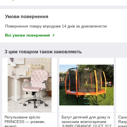
Умови повернення
Повернення товару впродовж 14 днів за домовленістю
Всі умови повернення
З цим товаром також замовляють
Регульоване крісло
Батут дитячий для дому із
Сан
PRINCESS — рожеве,
захисним жовтогарячим
Rasp
велюр
JUMPI ORANGE 10 FT 312
комп