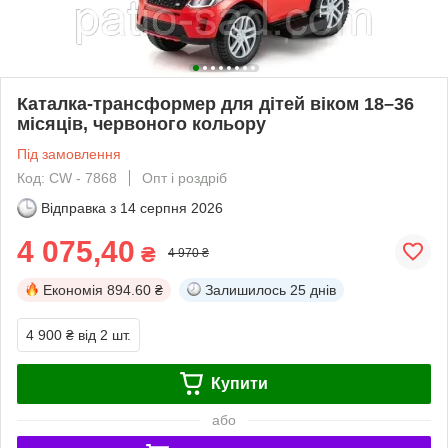
Каталка-трансформер для дітей віком 18–36
місяців, червоного кольору
Під замовлення
Код: CW - 7868
Опт і роздріб
Відправка з
14 серпня 2026
4 075,40
₴
4 970 ₴
Економія
894.60 ₴
Залишилось
25 днів
4 900 ₴
від 2 шт.
Купити
або