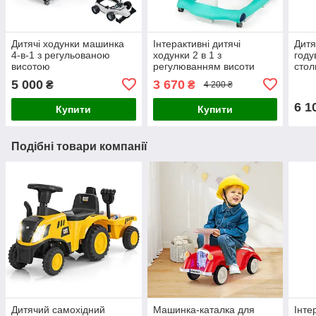
Дитячі ходунки машинка
Інтерактивні дитячі
Дитя
4-в-1 з регульованою
ходунки 2 в 1 з
году
висотою
регулюванням висоти
стол
гойд
5 000
3 670
₴
₴
4 200 ₴
6 1
Купити
Купити
Подібні товари компанії
Дитячий самохідний
Машинка-каталка для
Інте