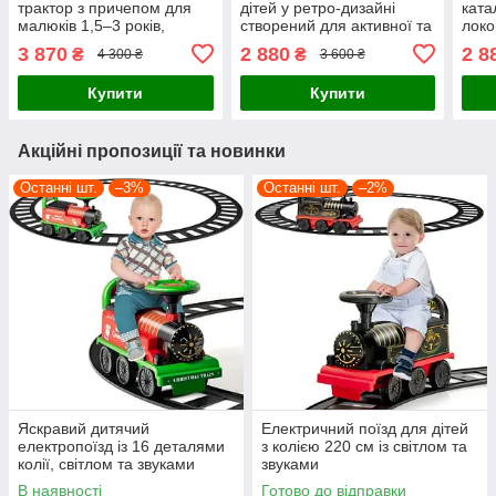
трактор з причепом для
дітей у ретро-дизайні
ката
малюків 1,5–3 років,
створений для активної та
локо
жовтого кольору
безпечної їзди
фара
3 870
2 880
2 8
₴
₴
4 300 ₴
3 600 ₴
коль
Купити
Купити
Акційні пропозиції та новинки
Останні шт.
–3%
Останні шт.
–2%
Яскравий дитячий
Електричний поїзд для дітей
електропоїзд із 16 деталями
з колією 220 см із світлом та
колії, світлом та звуками
звуками
В наявності
Готово до відправки