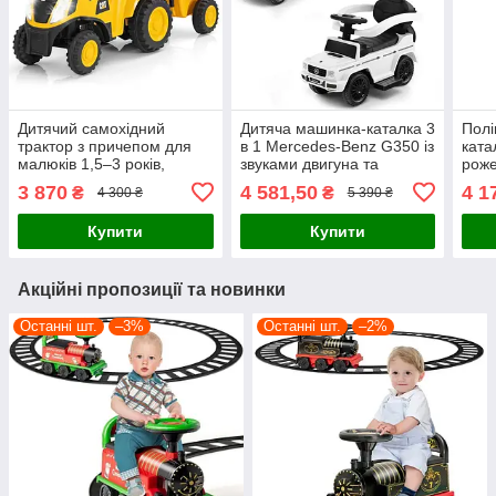
Дитячий самохідний
Дитяча машинка-каталка 3
Полі
трактор з причепом для
в 1 Mercedes-Benz G350 із
ката
малюків 1,5–3 років,
звуками двигуна та
роже
жовтого кольору
клаксона, біла
3 870
4 581,50
4 1
₴
₴
4 300 ₴
5 390 ₴
Купити
Купити
Акційні пропозиції та новинки
Останні шт.
–3%
Останні шт.
–2%