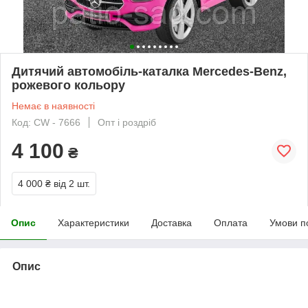
Дитячий автомобіль-каталка Mercedes-Benz,
рожевого кольору
Немає в наявності
Код: CW - 7666
Опт і роздріб
4 100
₴
4 000 ₴
від 2 шт.
Опис
Характеристики
Доставка
Оплата
Умови п
Опис