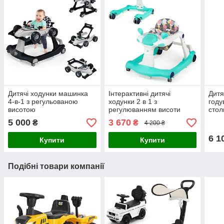
Дитячі ходунки машинка
Інтерактивні дитячі
Дитя
4-в-1 з регульованою
ходунки 2 в 1 з
году
висотою
регулюванням висоти
стол
гойд
5 000
3 670
₴
₴
4 200 ₴
6 1
Купити
Купити
Подібні товари компанії