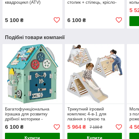
квадроцикл (ATV)
столик + стілець, крісло-
коль
зелений, 6V
гойдалка
5 5
5 100
6 100
₴
₴
Подібні товари компанії
Багатофункціональна
Трикутний ігровий
Моль
іграшка для розвитку
комплекс 4-в-1 для
з по
дрібної моторики -
лазіння з гіркою та
роже
бізібудинок
стінками для лазіння
6 100
5 964
4 5
₴
₴
7 100 ₴
Купити
Купити