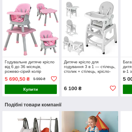
Годувальне дитяче крісло
Дитяче крісло для
Бага
від 6 до 36 місяців,
годування 3 в 1 — стілець,
дитя
рожево-сірий колір
столик + стілець, крісло-
в-1 
гойдалка
вис
5 690,50
5 0
₴
5 990 ₴
6 100
₴
Купити
Подібні товари компанії