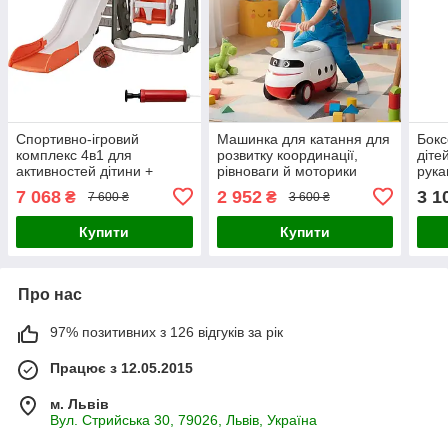
Спортивно-ігровий
Машинка для катання для
Бокс
комплекс 4в1 для
розвитку координації,
діте
активностей дітини +
рівноваги й моторики
рука
баскетбольний м'яч у
дитини
сили
7 068
2 952
3 1
₴
₴
7 600 ₴
3 600 ₴
подарунок !
Купити
Купити
Про нас
97% позитивних з 126 відгуків за рік
Працює з 12.05.2015
м. Львів
Вул. Стрийська 30, 79026, Львів, Україна