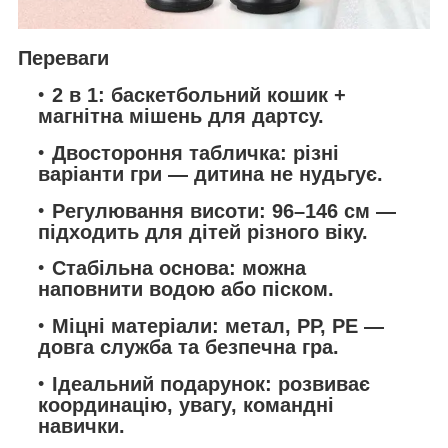
Переваги
2 в 1:
баскетбольний кошик +
магнітна мішень для дартсу.
Двостороння табличка:
різні
варіанти гри — дитина не нудьгує.
Регулювання висоти:
96–146 см
—
підходить для дітей різного віку.
Стабільна основа:
можна
наповнити
водою або піском
.
Міцні матеріали:
метал, PP, PE —
довга служба та безпечна гра.
Ідеальний подарунок:
розвиває
координацію, увагу, командні
навички.