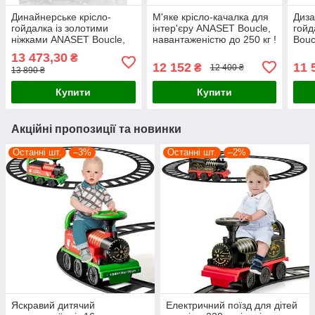
Динайнерське крісло-
М'яке крісло-качалка для
Диза
гойдалка із золотими
інтер'єру ANASET Boucle,
гой
ніжками ANASET Boucle,
навантаженістю до 250 кг !
Bouc
до 250 кг !
до 25
13 473,30
₴
12 152
11 
₴
12 400 ₴
13 890 ₴
Купити
Купити
Акційні пропозиції та новинки
Останні шт.
–3%
Останні шт.
–2%
Яскравий дитячий
Електричний поїзд для дітей