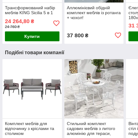
Трансформований набір
Аллюмінієвий обідній
Єлег
меблів KING Sicilia 5 в 1
комплект меблів із ротанга
стол
+ чохол!
180х
24 264,80
₴
31 
24 760 ₴
37 800
₴
Купити
Подібні товари компанії
Комплект меблів для
Стильний комплект
Вінт
відпочинку з кріслами та
садових меблів з литого
стіл 
столиком
алюмінію для тераси,
поду