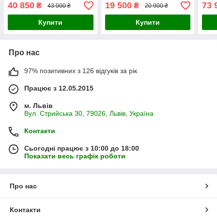
балкона або саду - 4
пар
40 850
19 500
73 
₴
₴
43 000 ₴
20 900 ₴
зручні крісла + круглий
стіл
Купити
Купити
Про нас
97% позитивних з 126 відгуків за рік
Працює з 12.05.2015
м. Львів
Вул. Стрийська 30, 79026, Львів, Україна
Контакти
Сьогодні працює з 10:00 до 18:00
Показати весь графік роботи
Про нас
Контакти