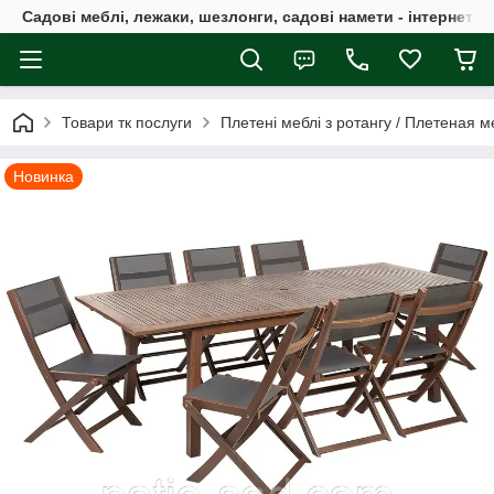
Садові меблі, лежаки, шезлонги, садові намети - інтернет-м
Товари тк послуги
Плетені меблі з ротангу / Плетеная м
Новинка