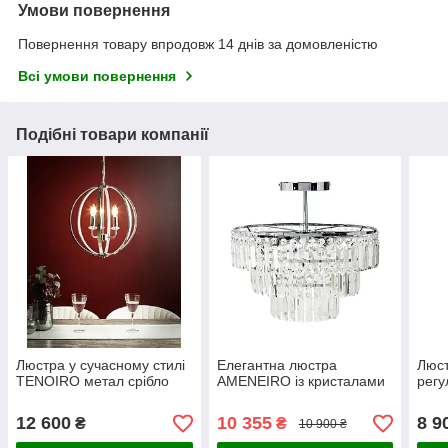
Умови повернення
Повернення товару впродовж 14 днів за домовленістю
Всі умови повернення
Подібні товари компанії
Люстра у сучасному стилі
Елегантна люстра
Люст
TENOIRO метал срібло
AMENEIRO із кристалами
регу
12 600
10 355
8 9
₴
₴
10 900 ₴