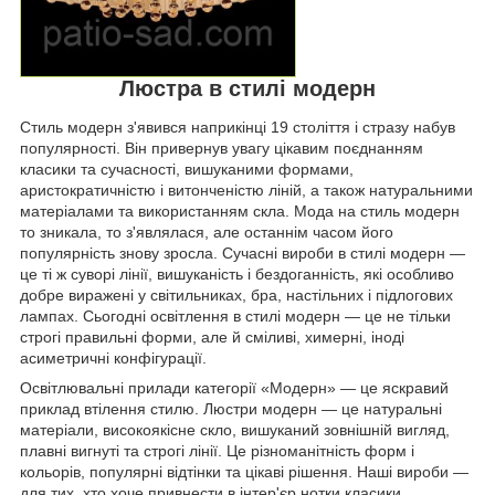
Люстра в стилі модерн
Стиль модерн з'явився наприкінці 19 століття і стразу набув
популярності. Він привернув увагу цікавим поєднанням
класики та сучасності, вишуканими формами,
аристократичністю і витонченістю ліній, а також натуральними
матеріалами та використанням скла. Мода на стиль модерн
то зникала, то з'являлася, але останнім часом його
популярність знову зросла. Сучасні вироби в стилі модерн —
це ті ж суворі лінії, вишуканість і бездоганність, які особливо
добре виражені у світильниках, бра, настільних і підлогових
лампах. Сьогодні освітлення в стилі модерн — це не тільки
строгі правильні форми, але й сміливі, химерні, іноді
асиметричні конфігурації.
Освітлювальні прилади категорії «Модерн» — це яскравий
приклад втілення стилю. Люстри модерн — це натуральні
матеріали, високоякісне скло, вишуканий зовнішній вигляд,
плавні вигнуті та строгі лінії. Це різноманітність форм і
кольорів, популярні відтінки та цікаві рішення. Наші вироби —
для тих, хто хоче привнести в інтер'єр нотки класики,