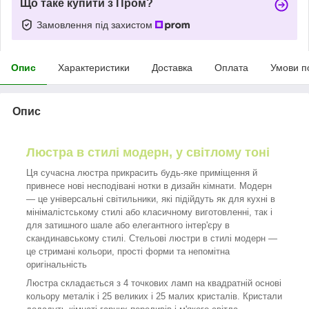
Що таке купити з Пром?
Замовлення під захистом
Опис
Характеристики
Доставка
Оплата
Умови п
Опис
Люстра в стилі модерн, у світлому тоні
Ця сучасна люстра прикрасить будь-яке приміщення й
привнесе нові несподівані нотки в дизайн кімнати. Модерн
— це універсальні світильники, які підійдуть як для кухні в
мінімалістському стилі або класичному виготовленні, так і
для затишного шале або елегантного інтер'єру в
скандинавському стилі. Стельові люстри в стилі модерн —
це стримані кольори, прості форми та непомітна
оригінальність
Люстра складається з 4 точкових ламп на квадратній основі
кольору металік і 25 великих і 25 малих кристалів. Кристали