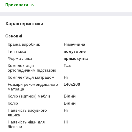
Приховати
Характеристики
Основні
Країна виробник
Німеччина
Тип ліжка
полуторне
Форма ліжка
прямокутна
Комплектація
Так
ортопедичним підставою
Комплектація матрацом
Ні
Розміри рекомендованого
140х200
матраца
Колір (відтінок) меблів
Білий
Колір
Білий
Наявність висувного
Ні
ящика
Наявність ніши для
Ні
білизни