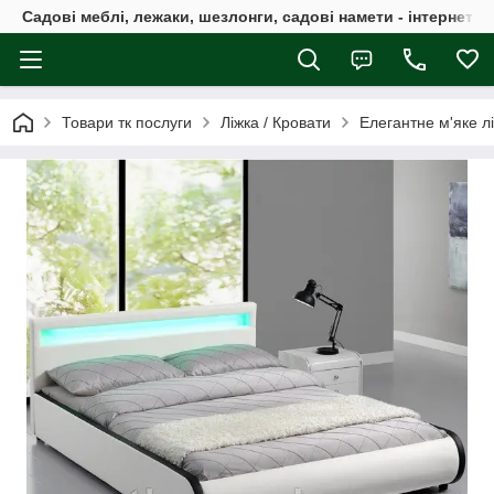
Садові меблі, лежаки, шезлонги, садові намети - інтернет-м
Товари тк послуги
Ліжка / Кровати
Елегантне м'яке л