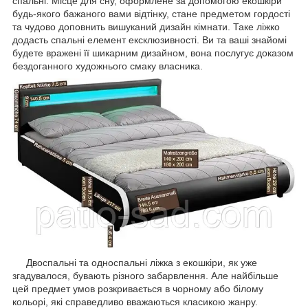
спальні. Місце для сну, оформлене за допомогою екошкіри
будь-якого бажаного вами відтінку, стане предметом гордості
та чудово доповнить вишуканий дизайн кімнати. Таке ліжко
додасть спальні елемент ексклюзивності. Ви та ваші знайомі
будете вражені її шикарним дизайном, вона послугує доказом
бездоганного художнього смаку власника.
Двоспальні та односпальні ліжка з екошкіри, як уже
згадувалося, бувають різного забарвлення. Але найбільше
цей предмет умов розкривається в чорному або білому
кольорі, які справедливо вважаються класикою жанру.