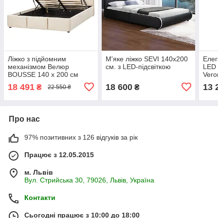
Ліжко з підйомним
М'яке ліжко SEVI 140х200
Елег
механізмом Велюр
см. з LED-підсвіткою
LED 
BOUSSE 140 x 200 см
Vero
Світло-бежевий
18 491
18 600
13 
₴
₴
22 550 ₴
Про нас
97% позитивних з 126 відгуків за рік
Працює з 12.05.2015
м. Львів
Вул. Стрийська 30, 79026, Львів, Україна
Контакти
Сьогодні працює з 10:00 до 18:00